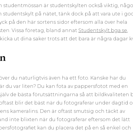
m studentmössan är studentskylten också viktig, någo
n studentskylt på nätet, tänk dock på att vara ute i go
ryck på den här sortens sidor eftersom alla över hela
sten. Vissa företag, bland annat
Studentskylt.bga.se
,
cka ut dina saker trots att det bara är några dagar kv
en
ver du naturligtvis även ha ett foto. Kanske har du
när du var liten? Du kan fota av pappersfotot med en
själv de bästa förutsättningarna så att bildkvaliteten b
, oftast blir det bäst när du fotograferar under dagtid 
lens kameralins. Den är oftast smutsig och täckt av
nd inte blixten när du fotograferar eftersom det lätt
ppersfotografiet kan du placera det på en så enkel och