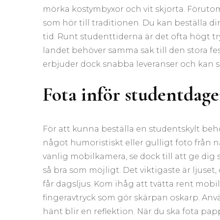
mörka kostymbyxor och vit skjorta. Föruto
som hör till traditionen. Du kan beställa di
tid. Runt studenttiderna är det ofta högt t
landet behöver samma sak till den stora fe
erbjuder dock snabba leveranser och kan ski
Fota inför studentdag
För att kunna beställa en studentskylt behö
något humoristiskt eller gulligt foto från 
vanlig mobilkamera, se dock till att ge dig 
så bra som möjligt. Det viktigaste är ljuset
får dagsljus. Kom ihåg att tvätta rent mobi
fingeravtryck som gör skärpan oskarp. Anvä
hänt blir en reflektion. När du ska fota pa