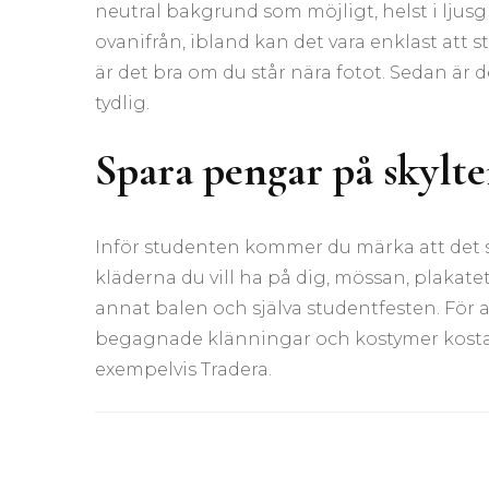
neutral bakgrund som möjligt, helst i ljusgrå
ovanifrån, ibland kan det vara enklast att st
är det bra om du står nära fotot. Sedan är de
tydlig.
Spara pengar på skylt
Inför studenten kommer du märka att det s
kläderna du vill ha på dig, mössan, plakat
annat balen och själva studentfesten. För at
begagnade klänningar och kostymer kostar, 
exempelvis Tradera.
Inläggsnavigering