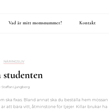
Vad är mitt momsnummer?
Kontakt
NÄRINGSLIV
a studenten
v
Staffan Ljungberg
om ska fixas. Bland annat ska du beställa hem mössan
är att bära vitt, åtminstone för tjejer. Killar brukar ha