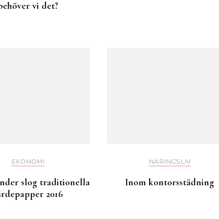
behöver vi det?
EKONOMI
NÄRINGSLIV
der slog traditionella
Inom kontorsstädning
ärdepapper 2016