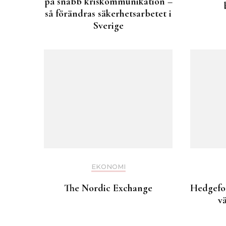
på snabb kriskommunikation –
så förändras säkerhetsarbetet i
Sverige
EKONOMI
The Nordic Exchange
Hedgefon
v