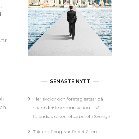
t
d
ar.
SENASTE NYTT
lir
Fler skolor och företag satsar på
och
snabb kriskommunikation – så
förändras säkerhetsarbetet i Sverige
Takrengöring: varför det är en