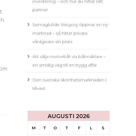
investering – och hur du hittar rätt
partner
t
ch
Semaglutide Wegovy öppnar en ny
marknad – så hittar privata
vårdgivare sin plats
Att sälja motorbåt via båtmäklare –
en smidig väg till en trygg affär
tom
Den svenska skönhetsmarknaden i
tillväxt
AUGUSTI 2026
M
T
O
T
F
L
S