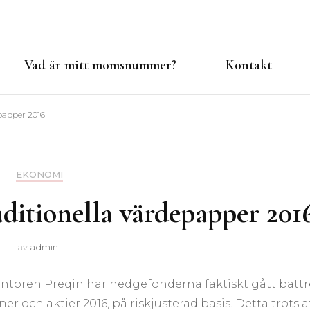
Vad är mitt momsnummer?
Kontakt
papper 2016
EKONOMI
ditionella värdepapper 201
av
admin
ntören Preqin har hedgefonderna faktiskt gått bättr
er och aktier 2016, på riskjusterad basis. Detta trots a