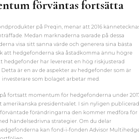
tum förväntas fortsätta
ondprodukter på Preqin, menar att 2016 känneteckna
 inträffade. Medan marknaderna svarade på dessa
erna visa sitt sanna värde och generera sina bästa
 dock att hedgefonderna ska åstadkomma ännu högre
tt hedgefonder har levererat en hög riskjusterad
. Detta är en av de aspekter av hedgefonder som är
a investerare som bolaget arbetar med.
 på fortsatt momentum för hedgefonderna under 2017
 amerikanska presidentvalet. I sin nyligen publicera
e förväntade förändringarna den kommer medföra för
d händelsedrivna strategier. Om du delar
 hedgefonderna kan fond-i-fonden Advisor Multihedg
ortföljen.