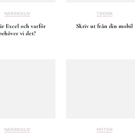
NÄRINGSLIV
TEKNIK
är Excel och varför
Skriv ut från din mobil
behöver vi det?
NÄRINGSLIV
MÖTEN