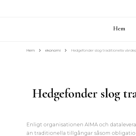
Hem
Hem
ekonomi
Hedgefonder slog traditionella värde
Hedgefonder slog tra
Enligt organisationen AIMA och datalevera
än traditionella tillgångar såsom obligation