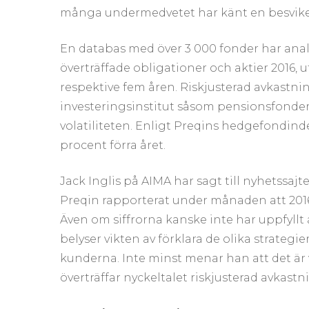
många undermedvetet har känt en besvikel
En databas med över 3 000 fonder har anal
överträffade obligationer och aktier 2016, 
respektive fem åren. Riskjusterad avkastn
investeringsinstitut såsom pensionsfonde
volatiliteten. Enligt Preqins hedgefondin
procent förra året.
Jack Inglis på AIMA har sagt till nyhetssaj
Preqin rapporterat under månaden att 2016
Även om siffrorna kanske inte har uppfyllt 
belyser vikten av förklara de olika strategi
kunderna. Inte minst menar han att det är
överträffar nyckeltalet riskjusterad avkastni