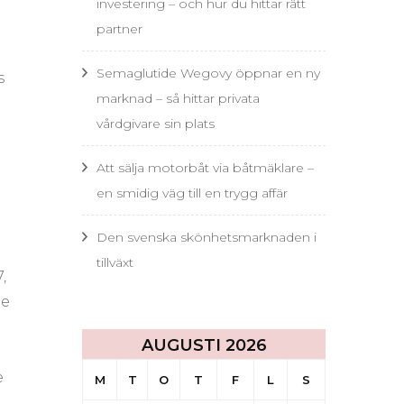
investering – och hur du hittar rätt
partner
Semaglutide Wegovy öppnar en ny
s
marknad – så hittar privata
vårdgivare sin plats
Att sälja motorbåt via båtmäklare –
en smidig väg till en trygg affär
Den svenska skönhetsmarknaden i
tillväxt
,
de
AUGUSTI 2026
e
M
T
O
T
F
L
S