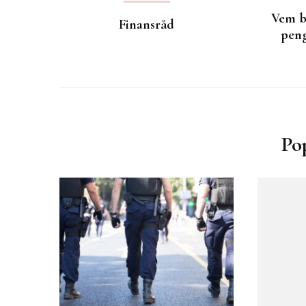
Vem b
Finansråd
peng
Po