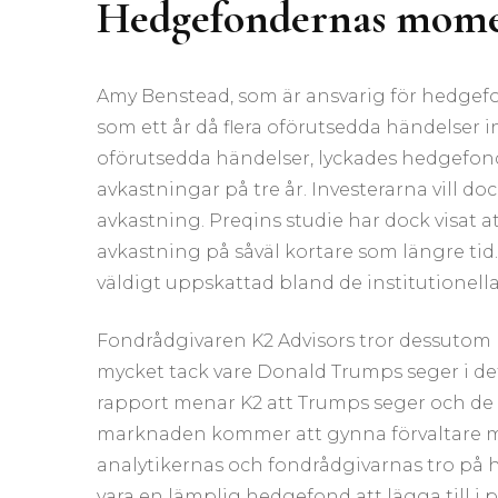
Hedgefondernas momen
Amy Benstead, som är ansvarig för hedgef
som ett år då flera oförutsedda händelser
oförutsedda händelser, lyckades hedgefond
avkastningar på tre år. Investerarna vill
avkastning. Preqins studie har dock visat a
avkastning på såväl kortare som längre tid
väldigt uppskattad bland de institutionell
Fondrådgivaren K2 Advisors tror dessutom
mycket tack vare Donald Trumps seger i det
rapport menar K2 att Trumps seger och d
marknaden kommer att gynna förvaltare me
analytikernas och fondrådgivarnas tro på
vara en lämplig hedgefond att lägga till i p