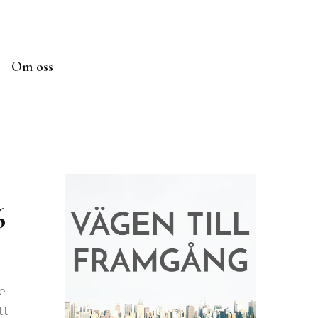
Om oss
6
e
tt