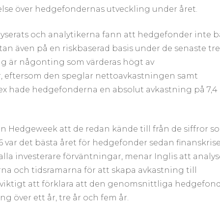
se över hedgefondernas utveckling under året.
yserats och analytikerna fann att hedgefonder inte b
utan även på en riskbaserad basis under de senaste tre
ing är någonting som värderas högt av
r, eftersom den speglar nettoavkastningen samt
dex hade hedgefonderna en absolut avkastning på 7,4
ten Hedgeweek att de redan kände till från de siffror s
 var det bästa året för hedgefonder sedan finanskrise
alla investerare förväntningar, menar Inglis att analy
erna och tidsramarna för att skapa avkastning till
 viktigt att förklara att den genomsnittliga hedgefon
ng över ett år, tre år och fem år.