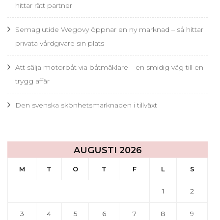
hittar rätt partner
Semaglutide Wegovy öppnar en ny marknad – så hittar
privata vårdgivare sin plats
Att sälja motorbåt via båtmäklare – en smidig väg till en
trygg affär
Den svenska skönhetsmarknaden i tillväxt
AUGUSTI 2026
M
T
O
T
F
L
S
1
2
3
4
5
6
7
8
9