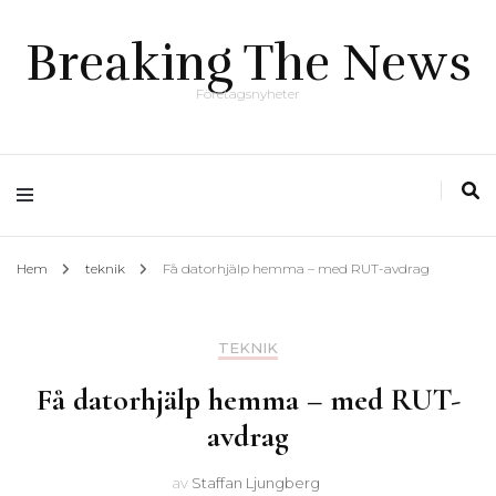
Breaking The News
Företagsnyheter
Hem
teknik
Få datorhjälp hemma – med RUT-avdrag
TEKNIK
Få datorhjälp hemma – med RUT-
avdrag
av
Staffan Ljungberg