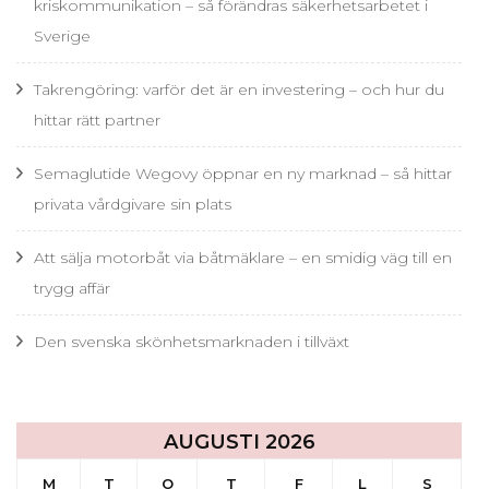
kriskommunikation – så förändras säkerhetsarbetet i
Sverige
Takrengöring: varför det är en investering – och hur du
hittar rätt partner
Semaglutide Wegovy öppnar en ny marknad – så hittar
privata vårdgivare sin plats
Att sälja motorbåt via båtmäklare – en smidig väg till en
trygg affär
Den svenska skönhetsmarknaden i tillväxt
AUGUSTI 2026
M
T
O
T
F
L
S