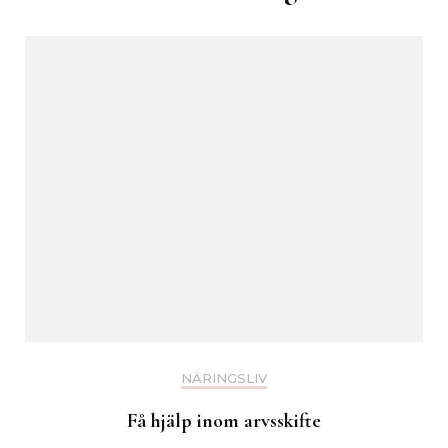
NÄRINGSLIV
Få hjälp inom arvsskifte