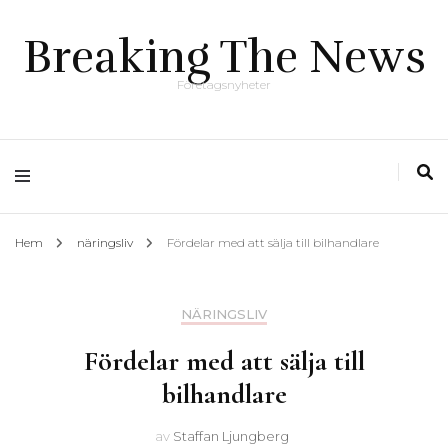
Breaking The News
Företagsnyheter
Hem
näringsliv
Fördelar med att sälja till bilhandlare
NÄRINGSLIV
Fördelar med att sälja till
bilhandlare
av
Staffan Ljungberg