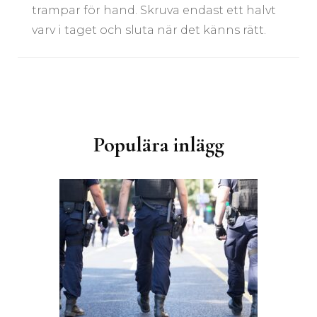
trampar för hand. Skruva endast ett halvt
varv i taget och sluta när det känns rätt.
Inläggsnavigering
Populära inlägg