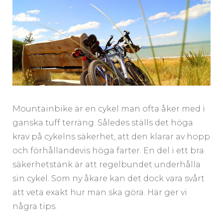
Mountainbike är en cykel man ofta åker med i
ganska tuff terräng. Således ställs det höga
krav på cykelns säkerhet, att den klarar av hopp
och förhållandevis höga farter. En del i ett bra
säkerhetstänk är att regelbundet underhålla
sin cykel. Som ny åkare kan det dock vara svårt
att veta exakt hur man ska göra. Här ger vi
några tips.