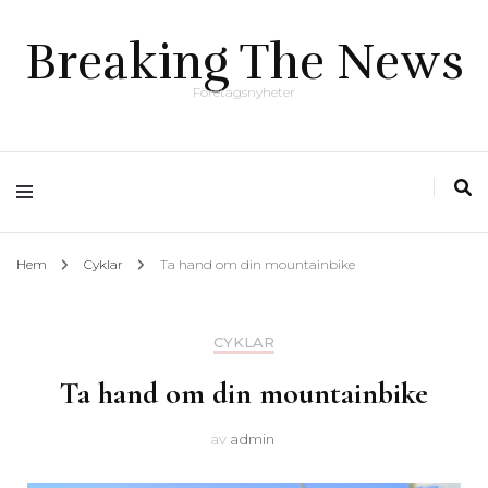
Breaking The News
Företagsnyheter
Hem
Cyklar
Ta hand om din mountainbike
CYKLAR
Ta hand om din mountainbike
av
admin