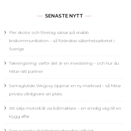
SENASTE NYTT
Fler skolor och företag satsar på snabb
kriskommunikation – så förändras säkerhetsarbetet i
Sverige
Takrengöring: varför det är en investering – och hur du
hittar rätt partner
Semaglutide Wegovy öppnar en ny marknad – så hittar
privata vårdgivare sin plats
Att sälja motorbåt via båtmäklare – en smidig väg till en
trygg affär
Den svenska skönhetsmarknaden i tillväxt