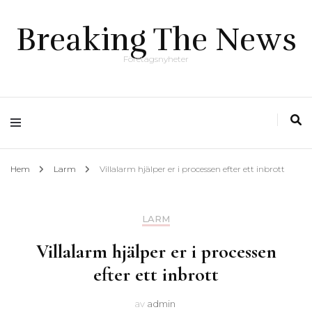
Breaking The News
Företagsnyheter
Hem
Larm
Villalarm hjälper er i processen efter ett inbrott
LARM
Villalarm hjälper er i processen
efter ett inbrott
av
admin