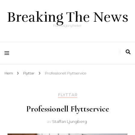
Breaking The News
Företagsnyheter
Hem
Flyttar
Professionell Flyttservice
FLYTTAR
Professionell Flyttservice
av
Staffan Ljungberg