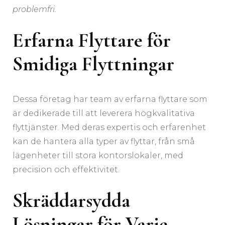
problemfri.
Erfarna Flyttare för
Smidiga Flyttningar
Dessa företag har team av erfarna flyttare som
är dedikerade till att leverera högkvalitativa
flyttjänster. Med deras expertis och erfarenhet
kan de hantera alla typer av flyttar, från små
lägenheter till stora kontorslokaler, med
precision och effektivitet.
Skräddarsydda
Lösningar för Varje