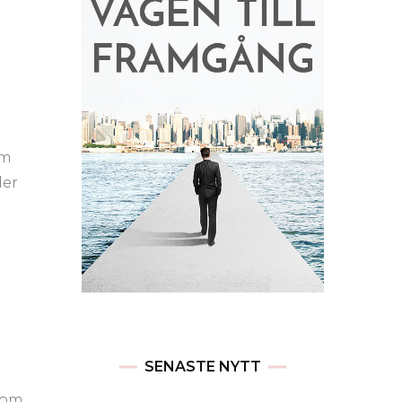
om
ler
SENASTE NYTT
t om