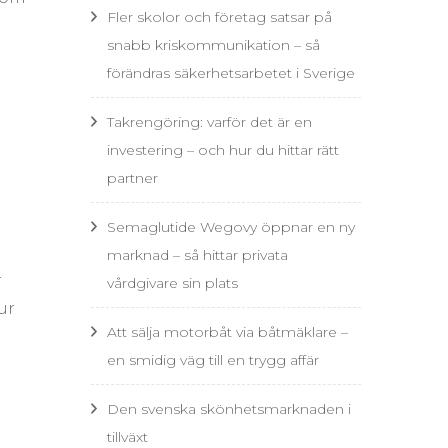
Fler skolor och företag satsar på
snabb kriskommunikation – så
förändras säkerhetsarbetet i Sverige
Takrengöring: varför det är en
investering – och hur du hittar rätt
partner
Semaglutide Wegovy öppnar en ny
marknad – så hittar privata
r
vårdgivare sin plats
ur
Att sälja motorbåt via båtmäklare –
en smidig väg till en trygg affär
Den svenska skönhetsmarknaden i
tillväxt