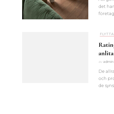
det han
företag
FLYTTA
Ratin
anlita
av
admin
De allr
och pr
de syns