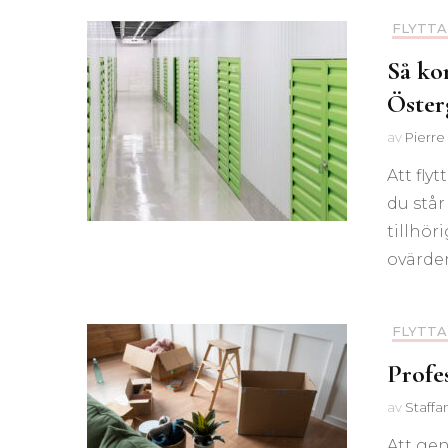
FLYTTA
Så ko
Öster
av
Pierre
Att fly
du står
tillhör
ovärder
FLYTTA
Profes
av
Staffa
Att gen