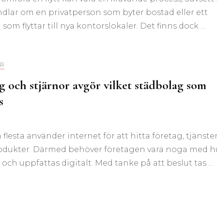
dlar om en privatperson som byter bostad eller ett
 som flyttar till nya kontorslokaler. Det finns dock …
R
g och stjärnor avgör vilket städbolag som
s
a flesta använder internet för att hitta företag, tjänste
odukter. Därmed behöver företagen vara noga med h
 och uppfattas digitalt. Med tanke på att beslut tas …