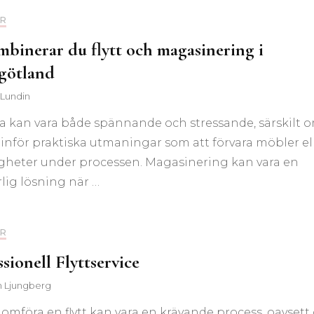
R
mbinerar du flytt och magasinering i
götland
 Lundin
tta kan vara både spännande och stressande, särskilt 
 inför praktiska utmaningar som att förvara möbler el
igheter under processen. Magasinering kan vara en
lig lösning när …
R
sionell Flyttservice
n Ljungberg
omföra en flytt kan vara en krävande process, oavset