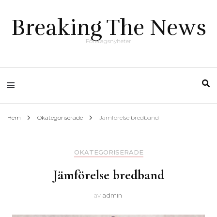
Breaking The News
Företagsnyheter
Hem
Okategoriserade
Jämförelse bredband
OKATEGORISERADE
Jämförelse bredband
av
admin