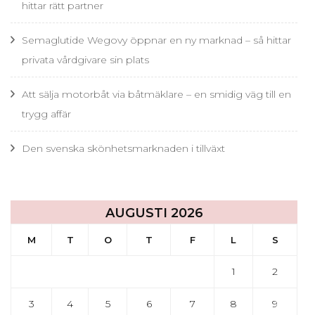
hittar rätt partner
Semaglutide Wegovy öppnar en ny marknad – så hittar
privata vårdgivare sin plats
Att sälja motorbåt via båtmäklare – en smidig väg till en
trygg affär
Den svenska skönhetsmarknaden i tillväxt
AUGUSTI 2026
M
T
O
T
F
L
S
1
2
3
4
5
6
7
8
9