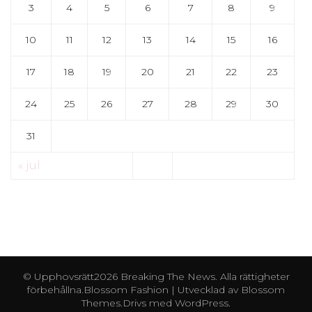
3
4
5
6
7
8
9
10
11
12
13
14
15
16
17
18
19
20
21
22
23
24
25
26
27
28
29
30
31
« jul
© Upphovsrätt2026
Breaking The News
. Alla rättigheter
förbehållna.
Blossom Fashion | Utvecklad av
Blossom
Themes
.Drivs med
WordPress
.