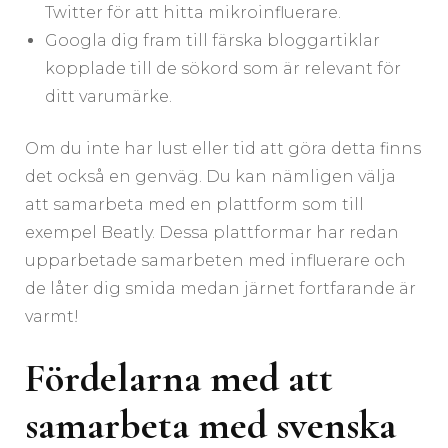
Twitter för att hitta mikroinfluerare.
Googla dig fram till färska bloggartiklar
kopplade till de sökord som är relevant för
ditt varumärke.
Om du inte har lust eller tid att göra detta finns
det också en genväg. Du kan nämligen välja
att samarbeta med en plattform som till
exempel Beatly. Dessa plattformar har redan
upparbetade samarbeten med influerare och
de låter dig smida medan järnet fortfarande är
varmt!
Fördelarna med att
samarbeta med svenska