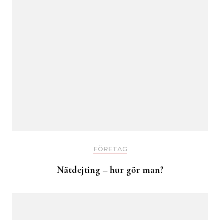
FÖRETAG
Nätdejting – hur gör man?