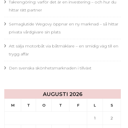
Takrengöring: varför det är en investering – och hur du
hittar rätt partner
Semaglutide Wegovy öppnar en ny marknad – så hittar
privata vårdgivare sin plats
Att sälja motorbåt via båtmäklare – en smidig väg till en
trygg affär
Den svenska skönhetsmarknaden i tillväxt
AUGUSTI 2026
M
T
O
T
F
L
S
1
2