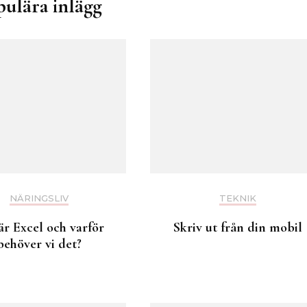
pulära inlägg
NÄRINGSLIV
TEKNIK
är Excel och varför
Skriv ut från din mobil
behöver vi det?