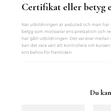
Certifikat eller betyg 
När utbildningen är avslutad och man har 
betyg som motsvarar ens prestation och resul
har gått utbildningen. Det varierar mellan
kan det vara värt att kontrollera om kursen 
ens behov för framtiden.
Inläggsnavigering
Du kan