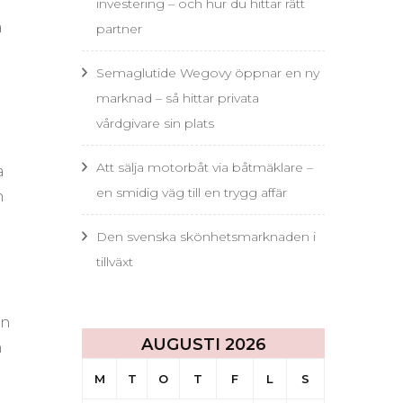
investering – och hur du hittar rätt
a
partner
Semaglutide Wegovy öppnar en ny
marknad – så hittar privata
vårdgivare sin plats
Att sälja motorbåt via båtmäklare –
a
en smidig väg till en trygg affär
n
Den svenska skönhetsmarknaden i
tillväxt
en
AUGUSTI 2026
n
M
T
O
T
F
L
S