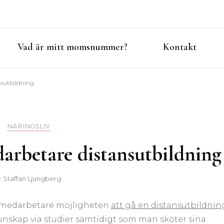
Vad är mitt momsnummer?
Kontakt
nsutbildning
NÄRINGSLIV
darbetare distansutbildnin
v
Staffan Ljungberg
ina medarbetare möjligheten
att gå en distansutbildnin
 kunskap via studier samtidigt som man sköter sina