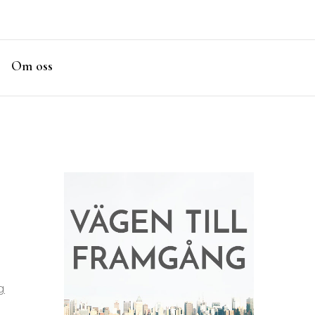
Om oss
g
g