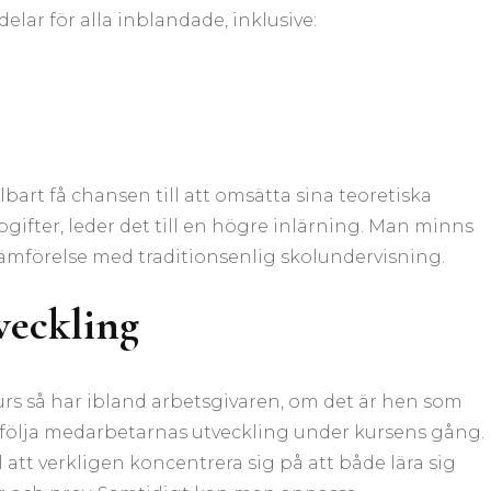
elar för alla inblandade, inklusive:
art få chansen till att omsätta sina teoretiska
ifter, leder det till en högre inlärning. Man minns
jämförelse med traditionsenlig skolundervisning.
veckling
urs så har ibland arbetsgivaren, om det är hen som
få följa medarbetarnas utveckling under kursens gång.
att verkligen koncentrera sig på att både lära sig