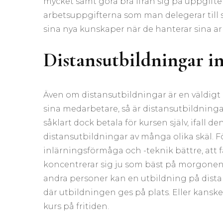
mycket samt göra bra ifrån sig på uppgift
arbetsuppgifterna som man delegerar till
sina nya kunskaper när de hanterar sina ar
Distansutbildningar in
Även om distansutbildningar är en väldigt b
sina medarbetare, så är distansutbildninga
såklart dock betala för kursen själv, ifall de
distansutbildningar av många olika skäl. Fö
inlärningsförmåga och -teknik bättre, att
koncentrerar sig ju som bäst på morgonen 
andra personer kan en utbildning på dista
där utbildningen ges på plats. Eller kanske 
kurs på fritiden.