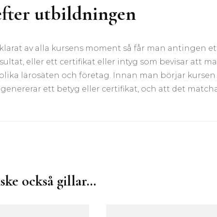
efter utbildningen
klarat av alla kursens moment så får man antingen et
tat, eller ett certifikat eller intyg som bevisar att m
 olika lärosäten och företag. Innan man börjar kursen
genererar ett betyg eller certifikat, och att det match
ske också gillar…