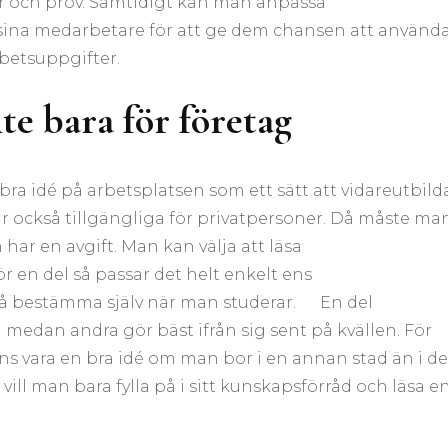
er och prov. Samtidigt kan man anpassa
 sina medarbetare för att ge dem chansen att använd
betsuppgifter.
te bara för företag
ra idé på arbetsplatsen som ett sätt att vidareutbild
r också tillgängliga för privatpersoner. Då måste ma
n har en avgift. Man kan välja att läsa
r en del så passar det helt enkelt ens
 få bestämma själv när man studerar. En del
medan andra gör bäst ifrån sig sent på kvällen. För
ns vara en bra idé om man bor i en annan stad än i d
vill man bara fylla på i sitt kunskapsförråd och läsa e