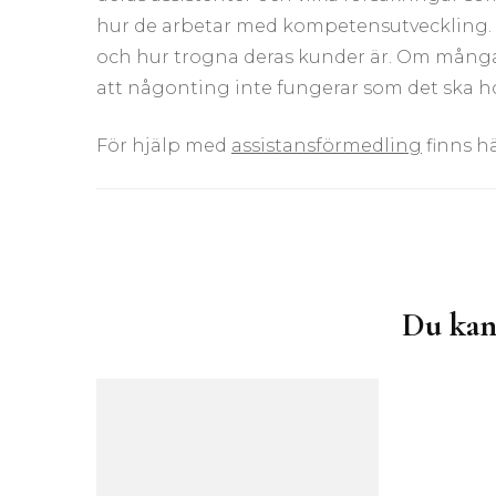
hur de arbetar med kompetensutveckling. 
och hur trogna deras kunder är. Om många 
att någonting inte fungerar som det ska ho
För hjälp med
assistansförmedling
finns hä
Inläggsnavigering
Du kan