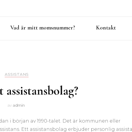
Vad är mitt momsnummer?
Kontakt
ASSISTANS
t assistansbolag?
av
admin
edan i början av 1990-talet. Det är kommunen eller
sistans. Ett assistansbolag erbjuder personlig assista