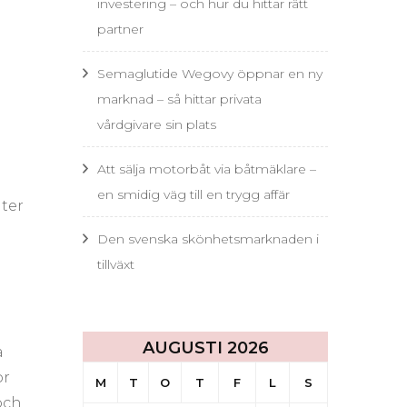
investering – och hur du hittar rätt
partner
Semaglutide Wegovy öppnar en ny
marknad – så hittar privata
vårdgivare sin plats
Att sälja motorbåt via båtmäklare –
g
en smidig väg till en trygg affär
nter
Den svenska skönhetsmarknaden i
tillväxt
AUGUSTI 2026
a
ör
M
T
O
T
F
L
S
och