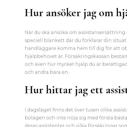
Hur ansöker jag om hjä
När du ska ansöka om assistansersättning s
speciell blankett där du förklarar din situ
handläggare komma hem till dig för att obse
hjälpbehovet är. Försäkringskassan bestäm
och även hur mycket hjälp du är berättigad ti
och andra bara en.
Hur hittar jag ett assi
I dagsläget finns det över tusen olika assist
bolagen och inte nöja sig med första bästa.
deras assistenter och vilka försäkringar so