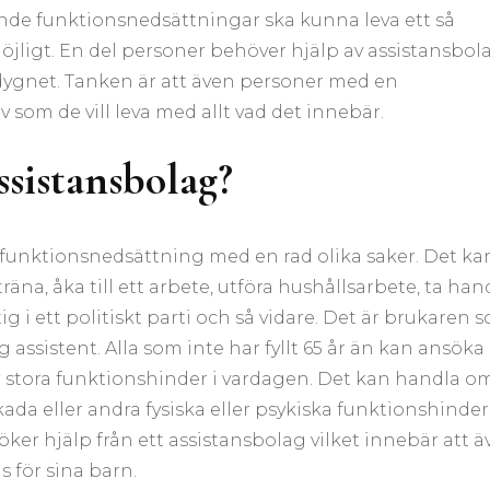
nde funktionsnedsättningar ska kunna leva ett så
möjligt. En del personer behöver hjälp av assistansbol
dygnet. Tanken är att även personer med en
 som de vill leva med allt vad det innebär.
ssistansbolag?
 funktionsnedsättning med en rad olika saker. Det ka
träna, åka till ett arbete, utföra hushållsarbete, ta han
i ett politiskt parti och så vidare. Det är brukaren 
g assistent. Alla som inte har fyllt 65 år än kan ansöka
r stora funktionshinder i vardagen. Det kan handla o
da eller andra fysiska eller psykiska funktionshinder
er hjälp från ett assistansbolag vilket innebär att ä
 för sina barn.