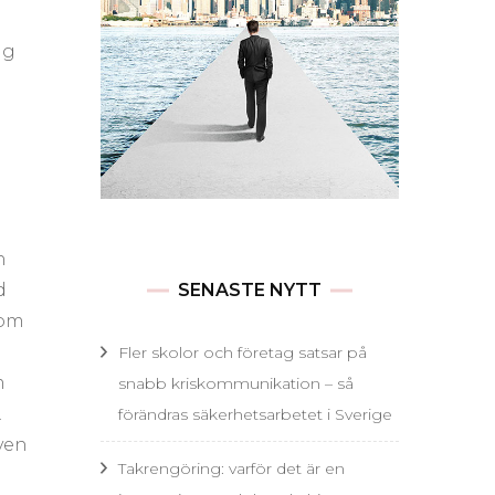
ag
n
d
SENASTE NYTT
som
Fler skolor och företag satsar på
m
snabb kriskommunikation – så
.
förändras säkerhetsarbetet i Sverige
ven
Takrengöring: varför det är en