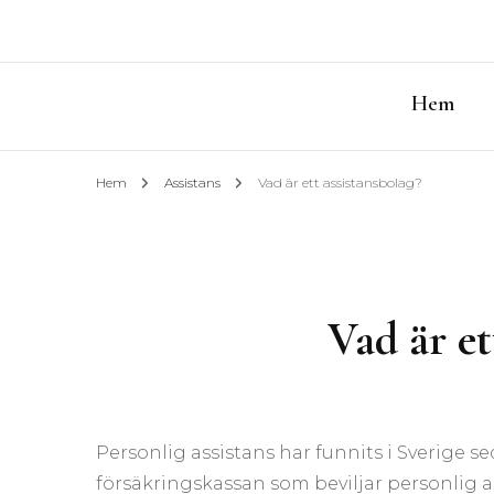
Hem
Hem
Assistans
Vad är ett assistansbolag?
Vad är et
Personlig assistans har funnits i Sverige s
försäkringskassan som beviljar personlig as