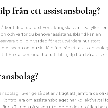
lp från ett assistansbolag?
å kontaktar du först Försäkringskassan. Du fyller i en
ation och varför du behöver assistans. Ibland kan en
rvera dig i din vardag för att utvärdera hur stort
mer sedan om du ska få hjälp från ett assistansbola
ll. En del personer har rätt till hjälp från två assiste
stansbolag?
ansbolag i Sverige så det är viktigt att jämföra de olik
 Kontrollera om assistansbolaget har kollektivavtal f
m finns. Ta reda på vilken utbildning de anställda har 