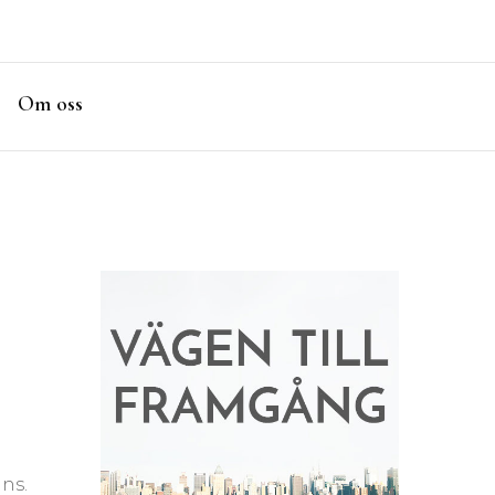
Om oss
ns.