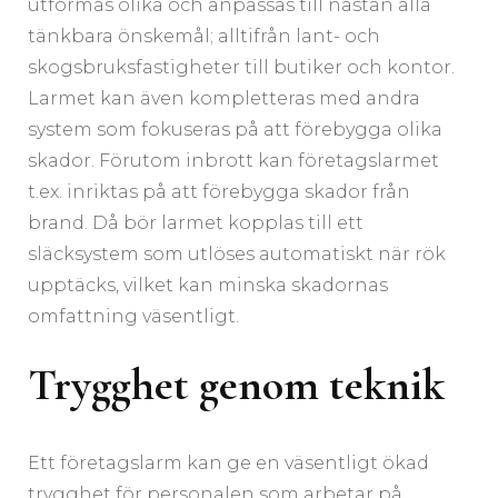
utformas olika och anpassas till nästan alla
tänkbara önskemål; alltifrån lant- och
skogsbruksfastigheter till butiker och kontor.
Larmet kan även kompletteras med andra
system som fokuseras på att förebygga olika
skador. Förutom inbrott kan företagslarmet
t.ex. inriktas på att förebygga skador från
brand. Då bör larmet kopplas till ett
släcksystem som utlöses automatiskt när rök
upptäcks, vilket kan minska skadornas
omfattning väsentligt.
Trygghet genom teknik
Ett företagslarm kan ge en väsentligt ökad
trygghet för personalen som arbetar på