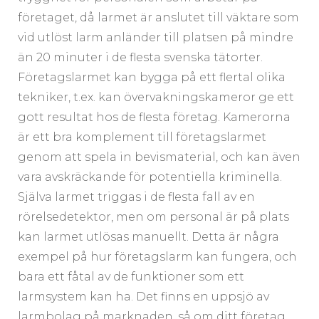
företaget, då larmet är anslutet till väktare som
vid utlöst larm anländer till platsen på mindre
än 20 minuter i de flesta svenska tätorter.
Företagslarmet kan bygga på ett flertal olika
tekniker, t.ex. kan övervakningskameror ge ett
gott resultat hos de flesta företag. Kamerorna
är ett bra komplement till företagslarmet
genom att spela in bevismaterial, och kan även
vara avskräckande för potentiella kriminella.
Själva larmet triggas i de flesta fall av en
rörelsedetektor, men om personal är på plats
kan larmet utlösas manuellt. Detta är några
exempel på hur företagslarm kan fungera, och
bara ett fåtal av de funktioner som ett
larmsystem kan ha. Det finns en uppsjö av
larmbolag på marknaden, så om ditt företag