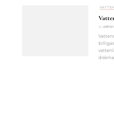
VATTE
Vatte
av
admin
Vatten
billiga
vattenl
diskmas