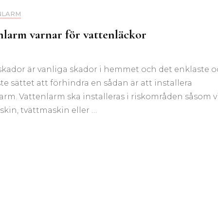
NLARM
nlarm varnar för vattenläckor
skador är vanliga skador i hemmet och det enklaste 
ste sättet att förhindra en sådan är att installera
arm. Vattenlarm ska installeras i riskområden såsom v
kin, tvättmaskin eller …