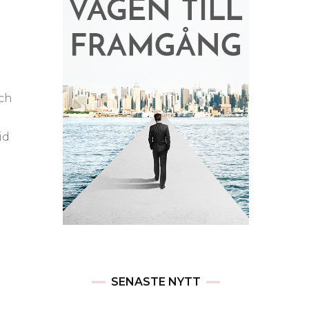
och
id
SENASTE NYTT